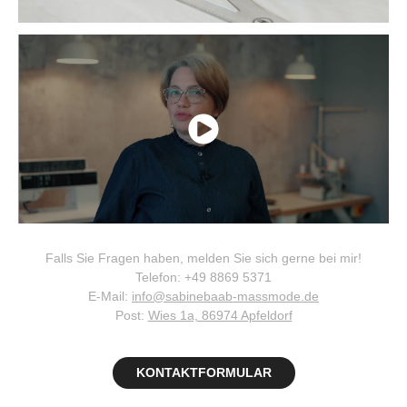
Falls Sie Fragen haben, melden Sie sich gerne bei mir!
Telefon: +49 8869 5371
E-Mail:
info@sabinebaab-massmode.de
Post:
Wies 1a, 86974 Apfeldorf
KONTAKTFORMULAR