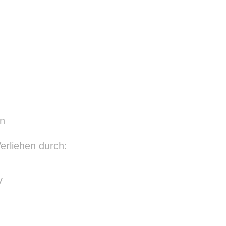
en
rliehen durch:
V