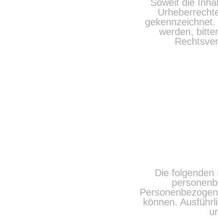
Soweit die Inha
Urheberrechte
gekennzeichnet. 
werden, bitt
Rechtsver
Die folgenden 
personenb
Personenbezogene 
können. Ausfüh
un