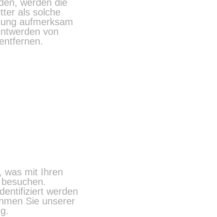
rden, werden die
ter als solche
etzung aufmerksam
nntwerden von
entfernen.
, was mit Ihren
 besuchen.
entifiziert werden
ehmen Sie unserer
ng.