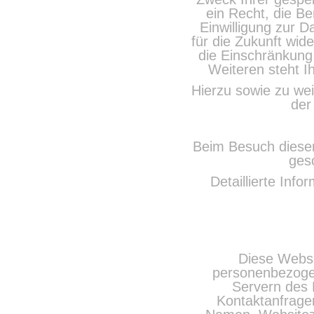
ein Recht, die B
Einwilligung zur D
für die Zukunft w
die Einschränkun
Weiteren steht I
Hierzu sowie zu we
der
Beim Besuch dieser
ges
Detaillierte Inf
Diese Websit
personenbezogen
Servern des 
Kontaktanfrage