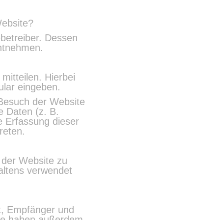
Website?
ebetreiber. Dessen
entnehmen.
itteilen. Hierbei
ular eingeben.
 Besuch der Website
e Daten (z. B.
e Erfassung dieser
reten.
g der Website zu
haltens verwendet
t, Empfänger und
Sie haben außerdem