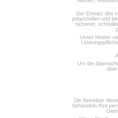
Namen, Websitezug
Der Einsatz des H
potenziellen und be
sicheren, schnelle
Unser Hoster wir
Leistungspflich
A
Um die datenschu
übe
Die Betreiber dies
behandeln Ihre per
Date