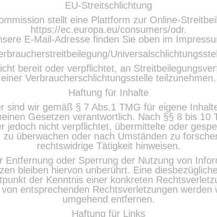
EU-Streitschlichtung
mmission stellt eine Plattform zur Online-Streitbe
https://ec.europa.eu/consumers/odr.
sere E-Mail-Adresse finden Sie oben im Impress
erbraucherstreitbeilegung/Universalschlichtungsstel
icht bereit oder verpflichtet, an Streitbeilegungsve
einer Verbraucherschlichtungsstelle teilzunehmen.
Haftung für Inhalte
r sind wir gemäß § 7 Abs.1 TMG für eigene Inhalt
einen Gesetzen verantwortlich. Nach §§ 8 bis 10 
r jedoch nicht verpflichtet, übermittelte oder gesp
 zu überwachen oder nach Umständen zu forschen
rechtswidrige Tätigkeit hinweisen.
ur Entfernung oder Sperrung der Nutzung von Info
en bleiben hiervon unberührt. Eine diesbezügliche
tpunkt der Kenntnis einer konkreten Rechtsverletzu
von entsprechenden Rechtsverletzungen werden wi
umgehend entfernen.
Haftung für Links