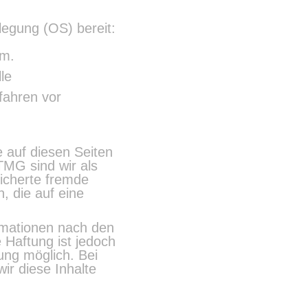
ilegung (OS) bereit:
um.
le
rfahren vor
e auf diesen Seiten
TMG sind wir als
eicherte fremde
, die auf eine
rmationen nach den
 Haftung ist jedoch
ng möglich. Bei
r diese Inhalte